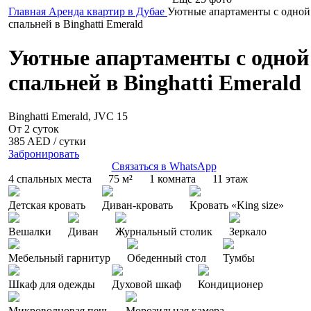
Главная
Аренда квартир в Дубае
Уютные апартаменты с одной
спальней в Binghatti Emerald
Уютные апартаменты с одной
спальней в Binghatti Emerald
Binghatti Emerald, JVC 15
От 2 суток
385 AED
/ сутки
Забронировать
Связаться в WhatsApp
4 спальных места
75 м²
1 комната
11 этаж
Детская кровать
Диван-кровать
Кровать «King size»
Вешалки
Диван
Журнальный столик
Зеркало
Мебельный гарнитур
Обеденный стол
Тумбы
Шкаф для одежды
Духовой шкаф
Кондиционер
Микроволновая печь
Морозильная камера