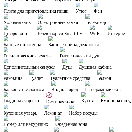
Плита для приготовления пищи
Утюг
Фен
Холодильник
Электронные замки
Телевизор
Цифровое тв
Телевизор со Smart TV
Wi-Fi
Интернет
Банные полотенца
Банные принадлежности
Гигиенические средства
Гигиенический душ
Дополнительный санузел
Душ
Душевая кабина
Раковина
Туалет
Туалетные средства
Балкон
Балкон с шезлонгом
Вид на город
Панорамные окна
Гладильная доска
Кухня
Кухонная посу
Гостиная зона
Кухонная утварь
Ламинат
Набор посуды
Номер для некурящих
Обеденная зона