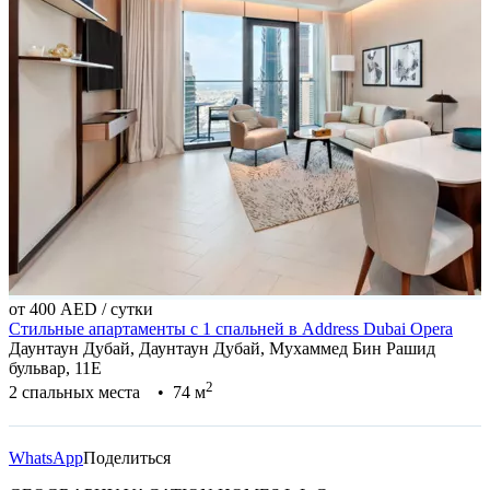
от 400 AED
/ сутки
Стильные апартаменты с 1 спальней в Address Dubai Opera
С
Даунтаун Дубай, Даунтаун Дубай, Мухаммед Бин Рашид
Д
бульвар, 11E
6
2
2 спальных места • 74 м
WhatsApp
Поделиться