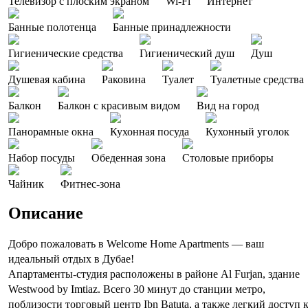
Телевизор с плоским экраном
Wi-Fi
Интернет
Банные полотенца
Банные принадлежности
Гигиенические средства
Гигиенический душ
Душ
Душевая кабина
Раковина
Туалет
Туалетные средства
Балкон
Балкон с красивым видом
Вид на город
Панорамные окна
Кухонная посуда
Кухонный уголок
Набор посуды
Обеденная зона
Столовые приборы
Чайник
Фитнес-зона
Описание
Добро пожаловать в Welcome Home Apartments — ваш
идеальный отдых в Дубае!
Апартаменты-студия расположены в районе Al Furjan, здание
Westwood by Imtiaz. Всего 30 минут до станции метро,
поблизости торговый центр Ibn Batuta, а также легкий доступ 