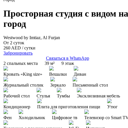
Просторная студия с видом н
город
Westwood by Imtiaz, Al Furjan
От 2 суток
260 AED
/ сутки
Забронировать
Связаться в WhatsApp
2 спальных места
39 м²
9 этаж
Кровать «King size»
Вешалки
Диван
Журнальный столик
Зеркало
Письменный стол
Рабочий стол
Стулья
Тумбы
Эксклюзивная мебель
Кондиционер
Плита для приготовления пищи
Утюг
Фен
Холодильник
Цифровое тв
Телевизор со Smart T